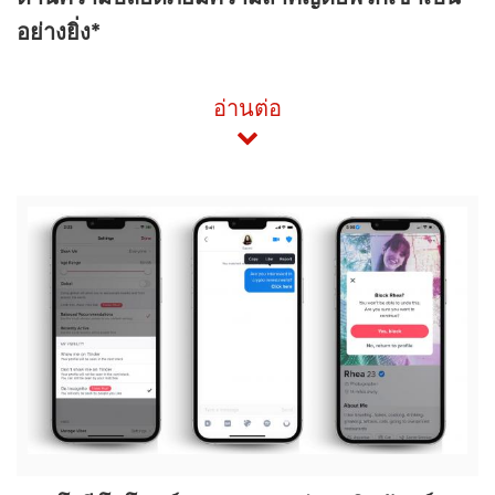
อย่างยิ่ง*
อ่านต่อ
View
File